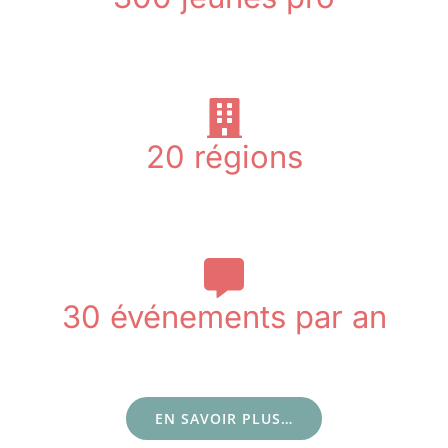
démarrer sa vie pro
20
régions
Territoires
30
événements par an
débats / an
EN SAVOIR PLUS…