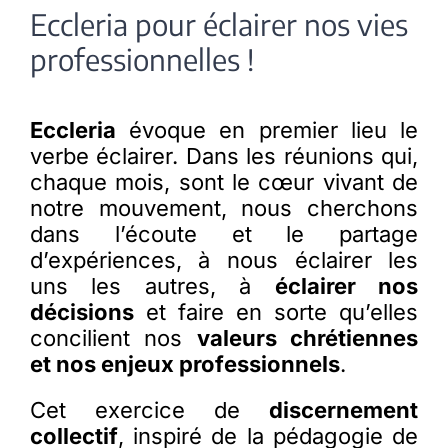
Eccleria pour éclairer nos vies
professionnelles !
Membres
L’actu
Eccleria
évoque en premier lieu le
verbe éclairer. Dans les réunions qui,
chaque mois, sont le cœur vivant de
Nous soutenir
notre mouvement, nous cherchons
dans l’écoute et le partage
La revue Responsables
d’expériences, à nous éclairer les
uns les autres, à
éclairer nos
décisions
et faire en sorte qu’elles
concilient nos
valeurs chrétiennes
et nos enjeux professionnels
.
Cet exercice de
discernement
collectif
, inspiré de la pédagogie de