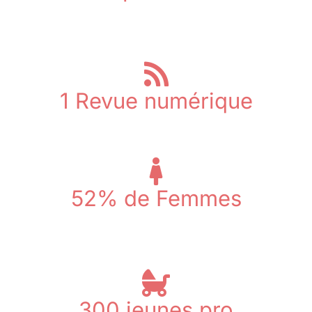
vivre sa foi
1
Revue numérique
nourrir sa réflexion
52
% de Femmes
vivre la mixité
300
jeunes pro