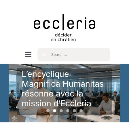
Skip
to
content
Rechercher
Navigation
à
Accueil
L’encyclique
bascule
Magnifica Humanitas
Qui sommes nous ?
résonne avec la
mission d’Eccleria
Intéressés
Spiritualité