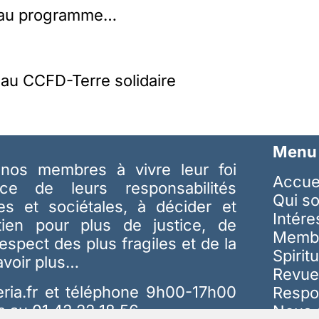
beau programme…
u CCFD-Terre solidaire
Menu
nos membres à vivre leur foi
Accue
ice de leurs responsabilités
Qui s
les et sociétales, à décider et
Intér
tien pour plus de justice, de
Memb
respect des plus fragiles et de la
Spiritu
avoir plus…
Revue
ria.fr
et téléphone 9h00-17h00
Respo
s au 01 42 22 18 56
Nous 