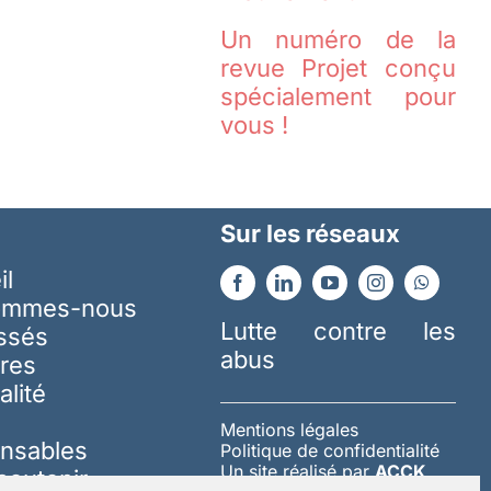
Un numéro de la
revue Projet conçu
spécialement pour
vous !
Sur les réseaux
il
ommes-nous
Lutte contre les
essés
abus
res
alité
Mentions légales
nsables
Politique de confidentialité
Un site réalisé par
ACCK
soutenir