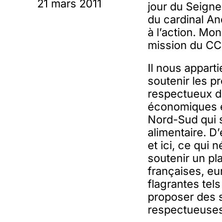
21 mars 2011
jour du Seigne
du cardinal And
à l’action. Mo
mission du CCF
Il nous appart
soutenir les p
respectueux d
économiques e
Nord-Sud qui s’
alimentaire. 
et ici, ce qui
soutenir un pl
françaises, eu
flagrantes tels
proposer des s
respectueuses