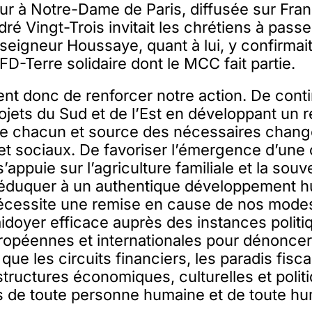
ur à Notre-Dame de Paris, diffusée sur Fran
ré Vingt-Trois invitait les chrétiens à passer
nseigneur Houssaye, quant à lui, y confirmait
D-Terre solidaire dont le MCC fait partie.
ient donc de renforcer notre action. De cont
rojets du Sud et de l’Est en développant un r
e chacun et source des nécessaires chan
t sociaux. De favoriser l’émergence d’une 
appuie sur l’agriculture familiale et la souv
D’éduquer à un authentique développement h
 nécessite une remise en cause de nos mode
aidoyer efficace auprès des instances politi
ropéennes et internationales pour dénoncer 
 que les circuits financiers, les paradis fis
tructures économiques, culturelles et polit
 de toute personne humaine et de toute hu