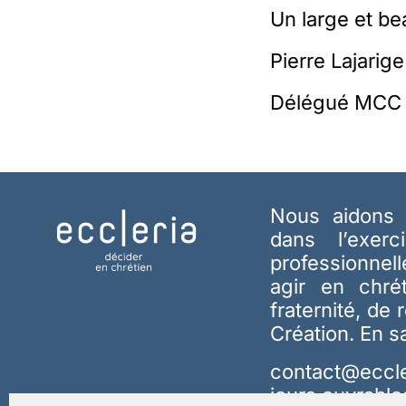
Un large et 
Pierre Lajarige
Délégué MCC a
Nous aidons 
dans l’exerc
professionnel
agir en chré
fraternité, de 
Création.
En s
contact@eccle
jours ouvrable