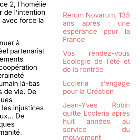
ce 2, l’homélie
 de l’intention
Rerum Novarum, 135
 avec force la
ans après : une
espérance pour la
France
inuer à
éel partenariat
Vos rendez-vous
gements
Ecologie de l’été et
coopération
de la rentrée
eraineté
Eccleria s’engage
umain là-bas
pour la Création
s de vie. De
ques
Jean-Yves Robin
les injustices
quitte Eccleria après
caux… De
huit années au
iques
service du
manité.
mouvement