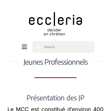
Skip
to
content
Rechercher
Navigation
à
Accueil
Jeunes Professionnels
bascule
Qui sommes nous ?
Intéressés
Présentation des JP
Le MCC est constitué d’environ 400
Spiritualité