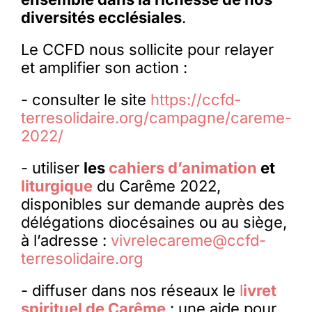
diversités ecclésiales
.
Le CCFD nous sollicite pour relayer
et amplifier son action :
- consulter le site
https://ccfd-
terresolidaire.org/campagne/careme-
2022/
- utiliser
les
cahiers d’animation
et
liturgique
du Carême 2022,
disponibles sur demande auprès des
délégations diocésaines ou au siège,
à l’adresse :
vivrelecareme@ccfd-
terresolidaire.org
- diffuser dans nos réseaux le
l
ivret
spirituel de Carême
: une aide pour