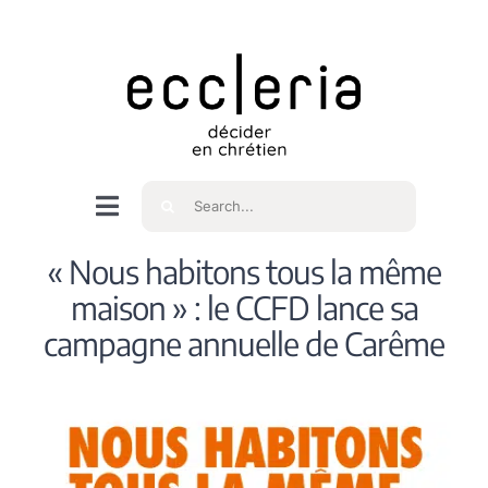
Skip
to
content
Rechercher
Navigation
à
Accueil
« Nous habitons tous la même
bascule
maison » : le CCFD lance sa
Qui sommes nous ?
campagne annuelle de Carême
Intéressés
Spiritualité