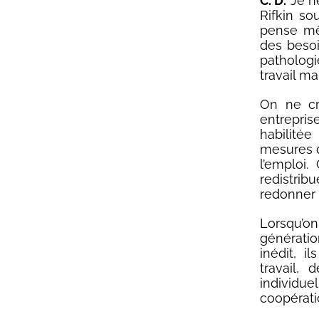
C. D.
Je ne
Rifkin s
pense mêm
des besoi
pathologi
travail ma
On ne cr
entreprise
habilité
mesures d’
l’emploi.
redistribu
redonner d
Lorsqu’o
génératio
inédit, i
travail,
individu
coopérati