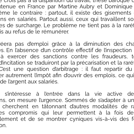
 crois pas à la disparition du travail, thèse baroque
outenue en France par Martine Aubry et Dominique
e le contraire : partout, il existe des gisements 
ns en salariés. Partout aussi, ceux qui travaillent so
es de surcharge. Le problème ne tient pas à la raré
is au refus de le rémunérer.
éera pas d’emploi grâce à la diminution des ch
s. En l’absence d’un contrôle effectif de l’inspection 
e à exercer des sanctions contre les fraudeurs, t
incitation se traduiront par la précarisation et la rar
 C’est une question d’arbitrage : il faut repartir du 
er autrement l’impôt afin d’ouvrir des emplois, ce qu
e l’argent aux salariés.
n s’intéresse à l’entrée dans la vie active d
ns, on mesure l’urgence. Sommés de s’adapter à u
ls cherchent en tâtonnant d’autres modalités de 
 des compromis qui leur permettent à la fois de s
ellement et de se montrer cyniques vis-à-vis des 
on.