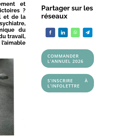
sement et
Partager sur les
ictoires ?
réseaux
l et de la
ychiatre,
amique du
u travail,
 l’aimable
COMMANDER
L’ANNUEL 2026
S’INSCRIRE À
L’INFOLETTRE