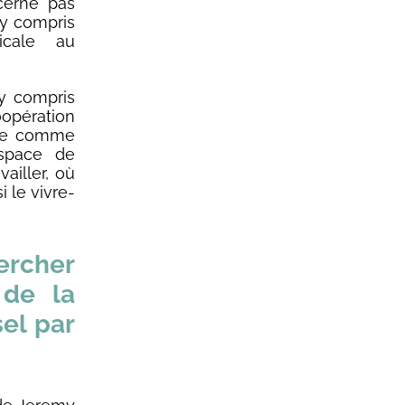
cerne pas
 y compris
icale au
 y compris
coopération
née comme
space de
ailler, où
i le vivre-
ercher
r de la
sel par