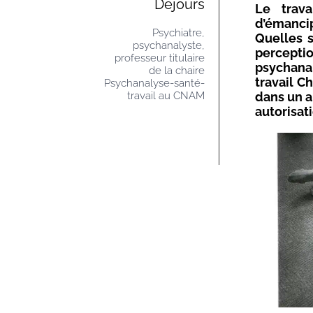
Dejours
Le trava
d’émancip
Psychiatre,
Quelles s
psychanalyste,
percepti
professeur titulaire
psychana
de la chaire
travail C
Psychanalyse-santé-
dans un a
travail au CNAM
autorisat