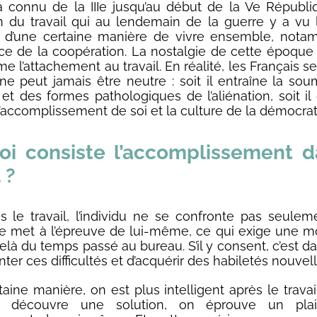
a connu de la IIIe jusqu’au début de la Ve Républi
ion du travail qui au lendemain de la guerre y a vu 
n d’une certaine manière de vivre ensemble, nota
nce de la coopération. La nostalgie de cette époqu
e l’attachement au travail. En réalité, les Français s
 ne peut jamais être neutre : soit il entraîne la sou
 et des formes pathologiques de l’aliénation, soit il
 l’accomplissement de soi et la culture de la démocrat
oi consiste l’accomplissement d
 ?
 le travail, l’individu ne se confronte pas seule
 se met à l’épreuve de lui-même, ce qui exige une mo
là du temps passé au bureau. S’il y consent, c’est da
er ces difficultés et d’acquérir des habiletés nouvell
aine manière, on est plus intelligent après le travai
n découvre une solution, on éprouve un plai