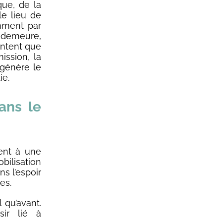
que, de la
le lieu de
mment par
e demeure,
entent que
mission, la
 génère le
ie.
ans le
ment à une
bilisation
ns l’espoir
es.
l qu’avant.
sir lié à