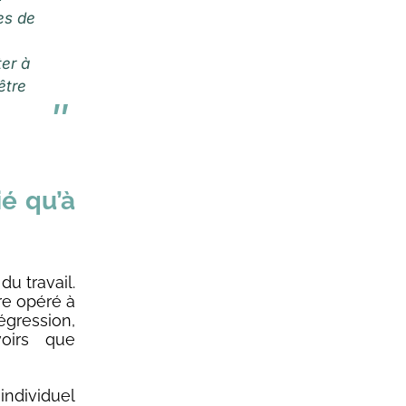
es de
ter à
être
ié qu’à
u travail.
re opéré à
gression,
oirs que
individuel