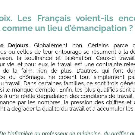
ix.
Les Français voient-ils enc
l comme un lieu d’émancipation ?
he Dejours.
Globalement non. Certains parce q
es ou celles de leur entourage se résument à la d
sion, la souffrance et l’aliénation. Ceux-ci travai
r vie, et pour eux, le travail est une contrainte rel
e de la faim, rien de plus. D’autres, qui font d
ence du chômage, ne croient tout simplement pa
 travail. Dans certaines familles, ce sont trois géné
si le manque d’emploi. Enfin, les plus qualifiés sont 
s à une réelle dégradation des conditions de travail.
nance par les nombres, la pression des chiffres et
nt à dégrader la qualité du travail et à accumuler les 
De l’infirmière au professeur de médecine, du greffier a