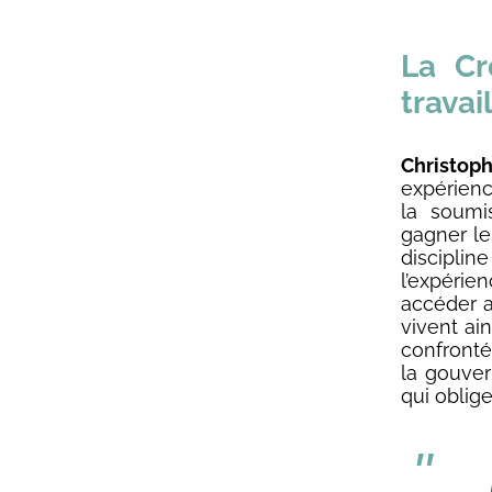
La Cro
travai
Christop
expérienc
la soumis
gagner leu
disciplin
l’expéri
accéder au
vivent ain
confronté
la gouver
qui oblige