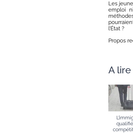
Les jeunes
emploi ni
méthodes 
pourraien
l’État ?
Propos re
A lir
L’immi
qualifi
compétit