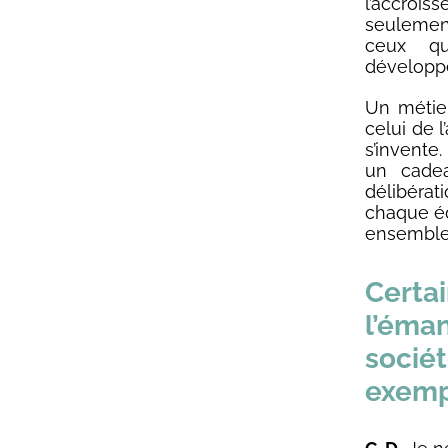
l’accroi
seulement
ceux qu
développ
Un métier
celui de l
s’invent
un cade
délibérat
chaque équ
ensemble.
Certa
l’éman
sociét
exemp