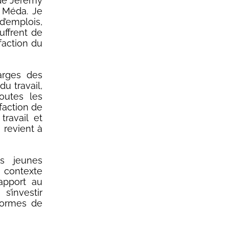
 de Jeremy
 Méda. Je
d’emplois,
uffrent de
faction du
arges des
du travail,
outes les
éfaction de
travail et
i revient à
es jeunes
n contexte
rapport au
’investir
formes de