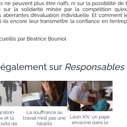
 ne peuvent plus être naïfs, ni sur la possibilité de
 sur la solidarité minée par la compétition qu’ex
aberrantes d’évaluation individuelle. Et comment l
t-ils encore leur transmettre la confiance en l’entrep
cueillis par Béatrice Bouniol
e également sur
Responsables
gration
La souffrance au
Léon XIV, un pape
ée et la
travail n’est pas une
enraciné dans la
ivité de
fatalité