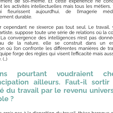
ssement de soi-même. Et cette expérience ne con
 les activités intellectuelles mais tous les métiers,
i fleurissent aujourd’hui, de l’imagerie méd
ement durable.
 cependant ne s’exerce pas tout seul. Le travail,
’artiste, suppose toute une série de relations où la 
e. La convergence des intelligences n’est pas don
au de la nature, elle se construit dans un e
ion où l’on confronte les différentes manières de trav
ipe forge des règles qui visent l’efficacité mais auss
 (…)
ins pourtant voudraient ch
cipation ailleurs. Faut-il sorti
é du travail par le revenu univer
le ?