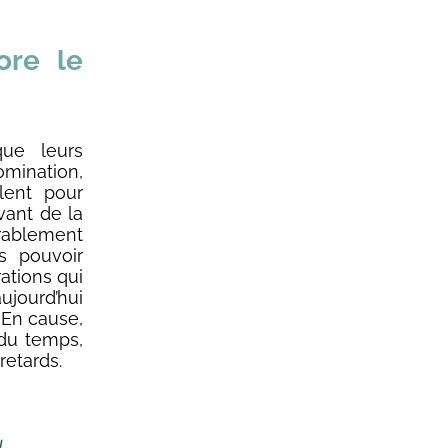
ore le
ue leurs
omination,
llent pour
evant de la
urablement
s pouvoir
rations qui
aujourd’hui
 En cause,
 du temps,
retards.
u