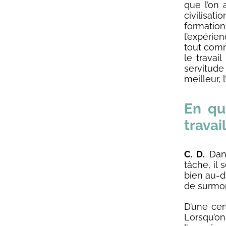
que l’on 
civilisat
formatio
l’expérie
tout comm
le travail
servitude
meilleur,
En qu
travail
C. D.
Dans
tâche, il
bien au-de
de surmont
D’une cert
Lorsqu’o