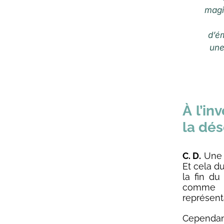
magi
d’ém
une
À l’in
la dé
C. D.
Une p
Et cela d
la fin d
comme e
représenta
Cependant