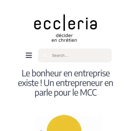
Skip
to
content
Rechercher
Navigation
à
Accueil
Le bonheur en entreprise
bascule
existe ! Un entrepreneur en
Qui sommes nous ?
parle pour le MCC
Intéressés
Spiritualité