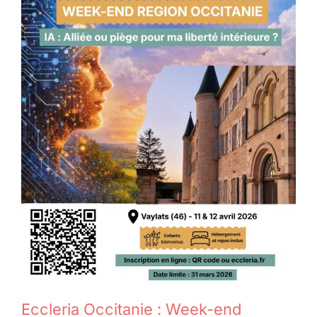
Membres
L’actu
Nous soutenir
La revue Responsables
Eccleria Occitanie : Week-end